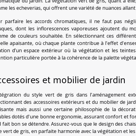
omatique du jardin. La végétation vert de gris, quant à ell
me les echeverias, qui offrent une variété de nuances allant 
r parfaire les accords chromatiques, il ne faut pas négl
uques, dont les inflorescences vaporeuses ajoutent du m
me de couleurs souhaitée. En sélectionnant ces différen
uelle apaisante, où chaque plante contribue à l'effet d'ense
ation d’un espace extérieur où la végétation et les teint
ention particulière portée à la cohérence de la palette végéta
cessoires et mobilier de jardin
ntégration du style vert de gris dans l'aménagement exté
ectionnant des accessoires extérieurs et du mobilier de jar
isante mais aussi une certaine philosophie de la décorat
bles dotés d'une bonne ergonomie, assurant confort et fonct
il fait bon se détendre. Assurez-vous que le design des chais
e vert de gris, en parfaite harmonie avec la végétation et le