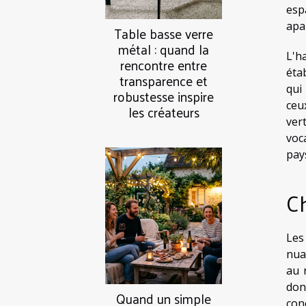
esp
apai
Table basse verre
métal : quand la
L'h
rencontre entre
éta
transparence et
qui
robustesse inspire
ceu
les créateurs
ver
voc
pay
Ch
Les
nuan
au 
don
Quand un simple
con