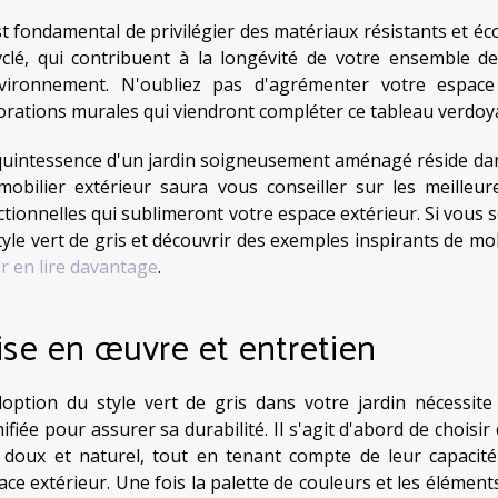
st fondamental de privilégier des matériaux résistants et éco
yclé, qui contribuent à la longévité de votre ensemble d
nvironnement. N'oubliez pas d'agrémenter votre espace
orations murales qui viendront compléter ce tableau verdoya
quintessence d'un jardin soigneusement aménagé réside dans
mobilier extérieur saura vous conseiller sur les meilleu
ctionnelles qui sublimeront votre espace extérieur. Si vous
style vert de gris et découvrir des exemples inspirants de mob
r en lire davantage
.
se en œuvre et entretien
doption du style vert de gris dans votre jardin nécessi
ifiée pour assurer sa durabilité. Il s'agit d'abord de choisi
 doux et naturel, tout en tenant compte de leur capacit
ace extérieur. Une fois la palette de couleurs et les élément