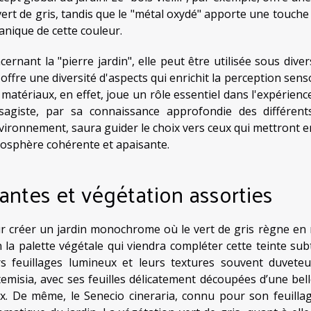
vert de gris, tandis que le "métal oxydé" apporte une touche 
anique de cette couleur.
cernant la "pierre jardin", elle peut être utilisée sous dive
 offre une diversité d'aspects qui enrichit la perception senso
 matériaux, en effet, joue un rôle essentiel dans l'expérienc
sagiste, par sa connaissance approfondie des différent
nvironnement, saura guider le choix vers ceux qui mettront en
osphère cohérente et apaisante.
antes et végétation assorties
r créer un jardin monochrome où le vert de gris règne en ma
n la palette végétale qui viendra compléter cette teinte sub
rs feuillages lumineux et leurs textures souvent duveteu
rtemisia, avec ses feuilles délicatement découpées d’une be
x. De même, le Senecio cineraria, connu pour son feuillag