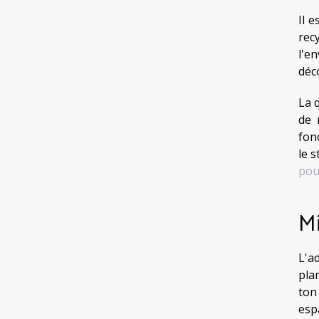
Il e
rec
l'e
déc
La 
de 
fon
le 
pou
Mi
L'a
plan
ton
esp