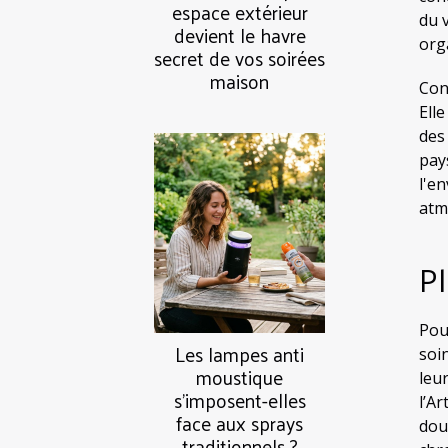
espace extérieur
du 
devient le havre
org
secret de vos soirées
maison
Con
Elle
des
pay
l'e
atm
Pl
Pou
Les lampes anti
soi
moustique
leu
s’imposent-elles
l’A
face aux sprays
dou
traditionnels ?