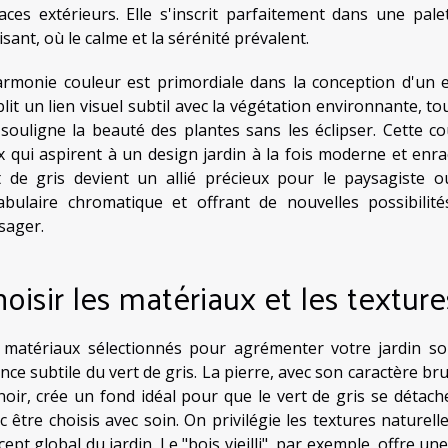
aces extérieurs. Elle s'inscrit parfaitement dans une pal
sant, où le calme et la sérénité prévalent.
armonie couleur est primordiale dans la conception d'un es
blit un lien visuel subtil avec la végétation environnante,
 souligne la beauté des plantes sans les éclipser. Cette c
x qui aspirent à un design jardin à la fois moderne et enraci
t de gris devient un allié précieux pour le paysagiste o
abulaire chromatique et offrant de nouvelles possibili
sager.
oisir les matériaux et les texture
 matériaux sélectionnés pour agrémenter votre jardin so
ce subtile du vert de gris. La pierre, avec son caractère brut
noir, crée un fond idéal pour que le vert de gris se détach
c être choisis avec soin. On privilégie les textures naturell
cept global du jardin. Le "bois vieilli", par exemple, offre u