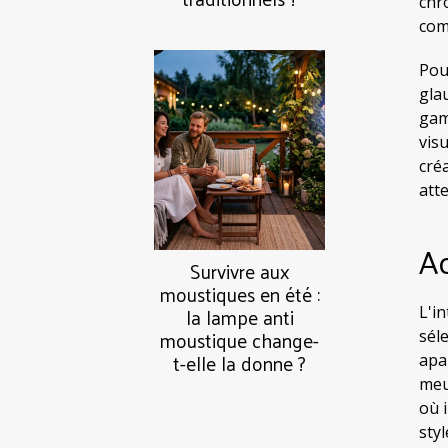
chr
com
Pou
gla
gam
vis
cré
att
Ac
Survivre aux
moustiques en été :
la lampe anti
L'i
moustique change-
sél
t-elle la donne ?
apa
meu
où 
styl