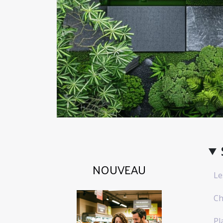
NOUVEAU
Le
Ch
Pl