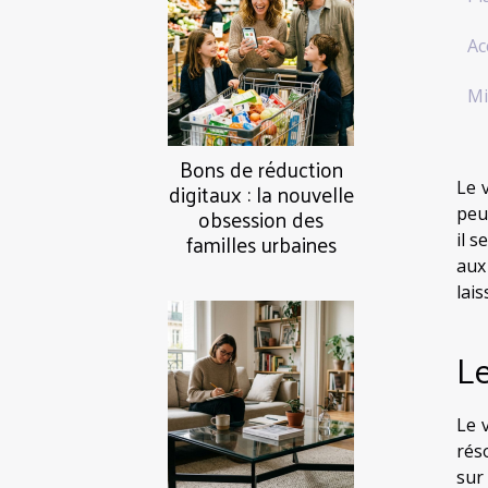
Ac
Mi
Bons de réduction
digitaux : la nouvelle
Le 
obsession des
peu
familles urbaines
il 
aux
lai
Le
Le v
rés
sur