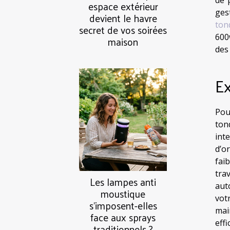
espace extérieur
ges
devient le havre
ton
secret de vos soirées
600
maison
des
Ex
Pou
ton
int
d’o
fai
tra
Les lampes anti
aut
moustique
vot
s’imposent-elles
mai
face aux sprays
eff
traditionnels ?