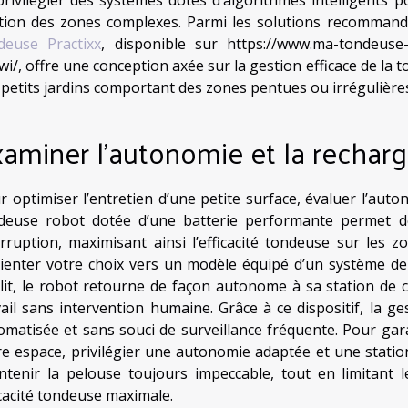
tion des zones complexes. Parmi les solutions recommandé
deuse Practixx
, disponible sur https://www.ma-tondeuse-
wi/, offre une conception axée sur la gestion efficace de la 
 petits jardins comportant des zones pentues ou irrégulière
aminer l’autonomie et la rechar
r optimiser l’entretien d’une petite surface, évaluer l’auto
deuse robot dotée d’une batterie performante permet de
erruption, maximisant ainsi l’efficacité tondeuse sur les 
rienter votre choix vers un modèle équipé d’un système de
blit, le robot retourne de façon autonome à sa station de
vail sans intervention humaine. Grâce à ce dispositif, la g
omatisée et sans souci de surveillance fréquente. Pour gar
re espace, privilégier une autonomie adaptée et une statio
ntenir la pelouse toujours impeccable, tout en limitant l
icacité tondeuse maximale.