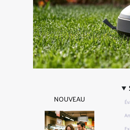
NOUVEAU
Év
An
Ex