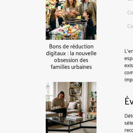
Co
Co
Bons de réduction
digitaux : la nouvelle
L'e
obsession des
espa
familles urbaines
exi
com
imp
Év
Dét
sél
rec