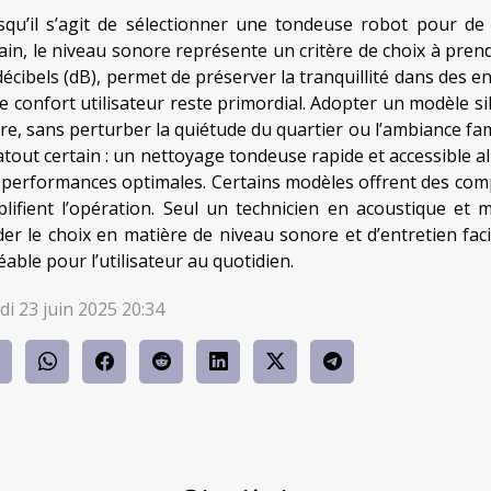
squ’il s’agit de sélectionner une tondeuse robot pour de
ain, le niveau sonore représente un critère de choix à pren
décibels (dB), permet de préserver la tranquillité dans des 
le confort utilisateur reste primordial. Adopter un modèle sil
e, sans perturber la quiétude du quartier ou l’ambiance famili
atout certain : un nettoyage tondeuse rapide et accessible all
 performances optimales. Certains modèles offrent des comp
plifient l’opération. Seul un technicien en acoustique et
der le choix en matière de niveau sonore et d’entretien fac
able pour l’utilisateur au quotidien.
di 23 juin 2025 20:34