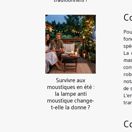
Co
Pou
fon
spé
La 
mas
cont
rob
Survivre aux
not
moustiques en été :
de 
la lampe anti
L’e
moustique change-
tra
t-elle la donne ?
Co