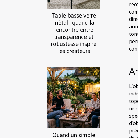
reco
com
Table basse verre
dim
métal : quand la
ann
rencontre entre
ton
transparence et
per
robustesse inspire
les créateurs
con
An
L’o
ind
top
mod
spé
d’o
préc
Quand un simple
de 