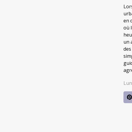
Lor
urb
en 
où 
heur
un 
des
sim
gui
agré
Lun