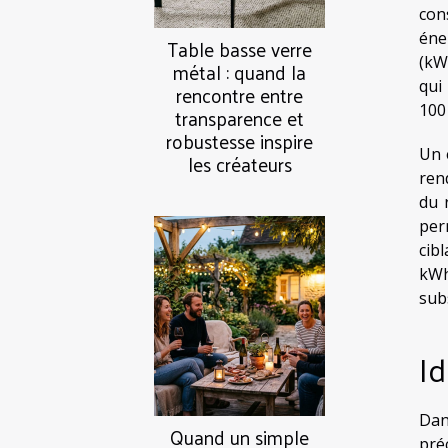
con
éne
Table basse verre
(kW
métal : quand la
qui
rencontre entre
100
transparence et
robustesse inspire
Un 
les créateurs
ren
du 
per
cib
kWh
sub
Id
Dan
Quand un simple
pré