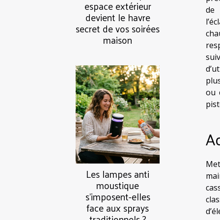
espace extérieur
de 
devient le havre
l’é
secret de vos soirées
cha
maison
res
sui
d’u
plu
ou 
pis
Ad
Met
Les lampes anti
mai
moustique
cas
s’imposent-elles
cla
face aux sprays
d’él
traditionnels ?