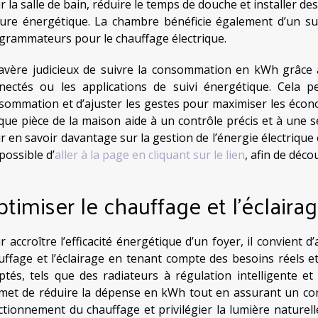
r la salle de bain, réduire le temps de douche et installer d
ture énergétique. La chambre bénéficie également d’un s
grammateurs pour le chauffage électrique.
s’avère judicieux de suivre la consommation en kWh grâce
nectés ou les applications de suivi énergétique. Cela pe
sommation et d’ajuster les gestes pour maximiser les écono
que pièce de la maison aide à un contrôle précis et à une s
r en savoir davantage sur la gestion de l’énergie électrique 
possible d’
aller à la page en cliquant sur le lien
, afin de déco
timiser le chauffage et l’éclaira
r accroître l’efficacité énergétique d’un foyer, il convient
uffage et l’éclairage en tenant compte des besoins réels e
ptés, tels que des radiateurs à régulation intelligente 
met de réduire la dépense en kWh tout en assurant un conf
ctionnement du chauffage et privilégier la lumière naturel