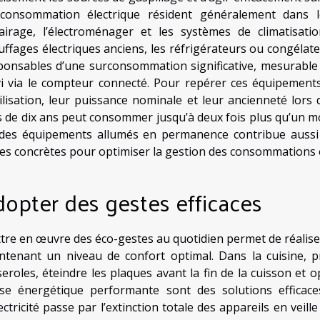
consommation électrique résident généralement dans l
clairage, l’électroménager et les systèmes de climatisat
uffages électriques anciens, les réfrigérateurs ou congélat
ponsables d’une surconsommation significative, mesurable
vi via le compteur connecté. Pour repérer ces équipements,
tilisation, leur puissance nominale et leur ancienneté lors
s de dix ans peut consommer jusqu’à deux fois plus qu’un mo
des équipements allumés en permanence contribue aussi à 
tes concrètes pour optimiser la gestion des consommations e
opter des gestes efficaces
tre en œuvre des éco-gestes au quotidien permet de réalise
ntenant un niveau de confort optimal. Dans la cuisine, priv
seroles, éteindre les plaques avant la fin de la cuisson et
sse énergétique performante sont des solutions efficace
ectricité passe par l’extinction totale des appareils en veille