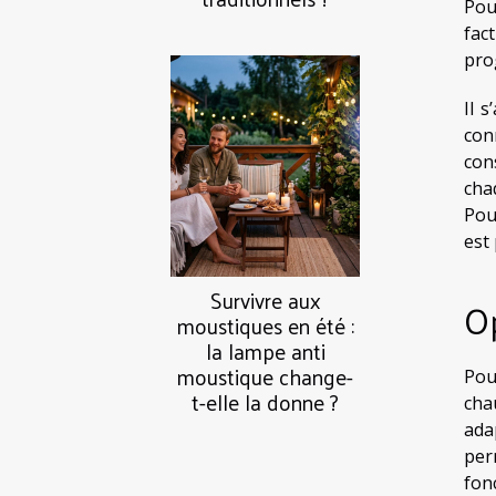
Pou
fac
pro
Il 
con
con
cha
Pou
est 
Survivre aux
Op
moustiques en été :
la lampe anti
moustique change-
Pou
t-elle la donne ?
cha
ada
per
fon