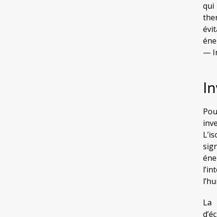
qui
the
évi
éne
— I
In
Pou
inv
L’i
sig
éne
l’i
l’h
La 
d’é