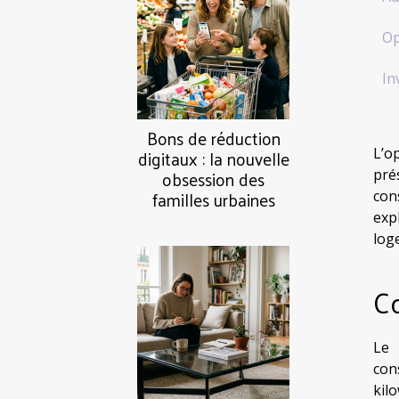
Op
In
Bons de réduction
digitaux : la nouvelle
L’o
obsession des
pré
familles urbaines
con
exp
log
C
Le 
con
kil