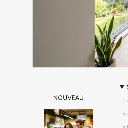
NOUVEAU
Co
Id
Ad