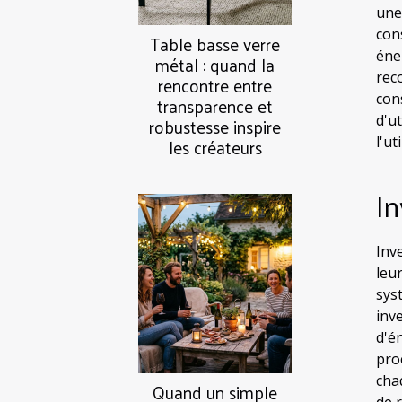
une
con
Table basse verre
éne
métal : quand la
rec
rencontre entre
con
transparence et
d'u
robustesse inspire
les créateurs
l'ut
In
Inv
leu
sys
inv
d'é
pro
cha
Quand un simple
de 