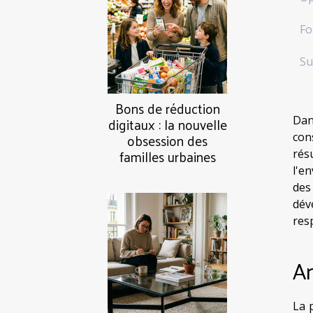
Fo
Su
Bons de réduction
digitaux : la nouvelle
Dan
obsession des
con
familles urbaines
rés
l'e
des
dév
res
An
La 