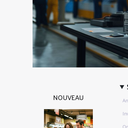
NOUVEAU
An
In
Op