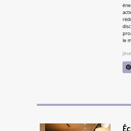
éne
act
réd
dis
pro
le m
Jeu
Éc