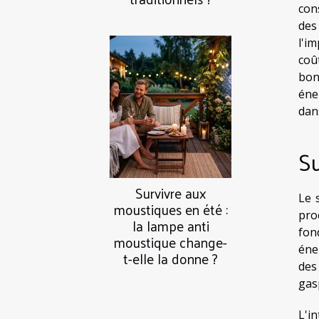
con
des
l'i
coû
bon
éner
dan
Su
Survivre aux
Le 
moustiques en été :
pro
la lampe anti
fon
moustique change-
éne
t-elle la donne ?
des
gas
L'i