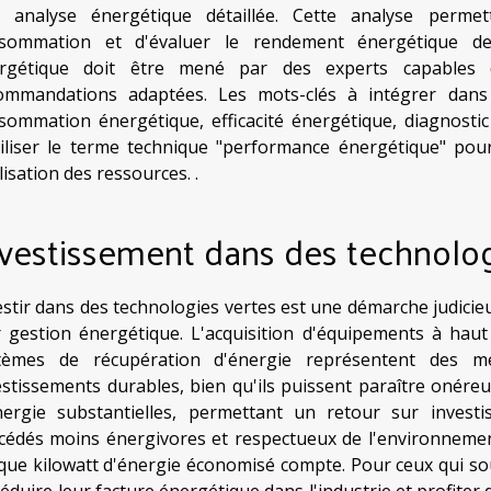
 analyse énergétique détaillée. Cette analyse permett
sommation et d'évaluer le rendement énergétique de
rgétique doit être mené par des experts capables 
ommandations adaptées. Les mots-clés à intégrer dans
sommation énergétique, efficacité énergétique, diagnosti
tiliser le terme technique "performance énergétique" pour 
ilisation des ressources. .
vestissement dans des technolog
estir dans des technologies vertes est une démarche judicie
r gestion énergétique. L'acquisition d'équipements à ha
tèmes de récupération d'énergie représentent des me
estissements durables, bien qu'ils puissent paraître onére
nergie substantielles, permettant un retour sur investi
cédés moins énergivores et respectueux de l'environnement
que kilowatt d'énergie économisé compte. Pour ceux qui so
réduire leur facture énergétique dans l'industrie et profiter