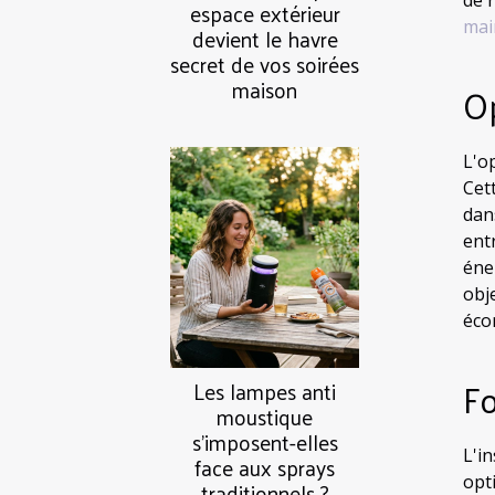
espace extérieur
mai
devient le havre
secret de vos soirées
maison
Op
L'o
Cet
dan
ent
éne
obj
éco
Fo
Les lampes anti
moustique
s’imposent-elles
L'i
face aux sprays
opt
traditionnels ?