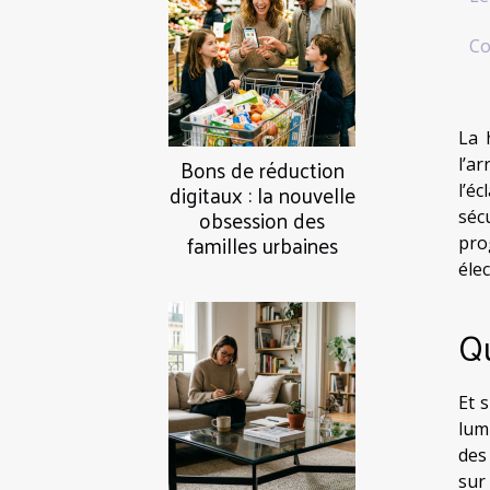
Co
La 
Bons de réduction
l’a
digitaux : la nouvelle
l’é
obsession des
séc
familles urbaines
pro
éle
Qu
Et 
lum
des
sur