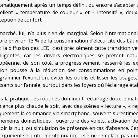
omatiquement après un temps défini, ou encore s’adapter à 
ellent « température de couleur » et « intensité », deux
ception de confort.
marché, lui, n’a plus rien de marginal. Selon l’Internationa
ore environ 13 % de la consommation d’électricité des bâti
c la diffusion des LED; c’est précisément cette transition v
elligentes, car les drivers électroniques se prêtent na
opéenne, de son côté, a progressivement resserré les exi
nion pousse à la réduction des consommations en point
grammer l’extinction, éviter les oublis et lisser les usages,
ssants sur l’année, surtout dans les foyers où l’éclairage ét
s la pratique, les routines dominent : éclairage doux le mati
iance plus chaude le soir, avec des scènes « lecture », « r
quement la commande via smartphone, souvent surestimée, ma
nements domestiques : ouverture des volets, activation d
loir la nuit, ou simulation de présence en cas d’absence. C
argument sécurité, mérite nuance : elle ne remplace pas une