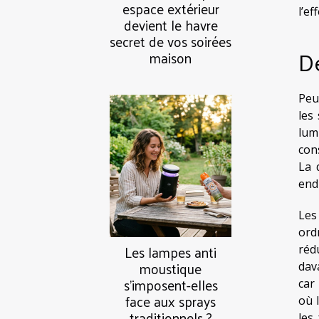
espace extérieur
l’ef
devient le havre
secret de vos soirées
D
maison
Peu
les
lum
con
La 
end
Les
ord
Les lampes anti
réd
moustique
dav
s’imposent-elles
car
face aux sprays
où 
traditionnels ?
les