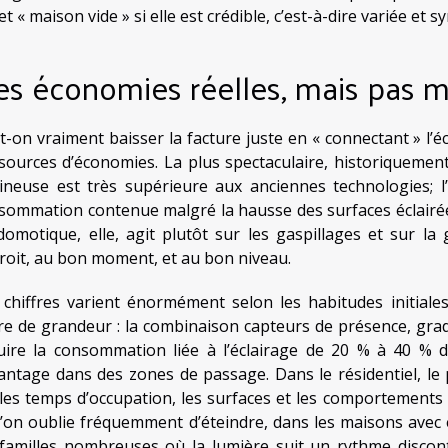
fet « maison vide » si elle est crédible, c’est-à-dire variée et
es économies réelles, mais pas 
t-on vraiment baisser la facture juste en « connectant » l’éc
 sources d’économies. La plus spectaculaire, historiquement,
ineuse est très supérieure aux anciennes technologies; l
sommation contenue malgré la hausse des surfaces éclairée
domotique, elle, agit plutôt sur les gaspillages et sur la
roit, au bon moment, et au bon niveau.
 chiffres varient énormément selon les habitudes initial
re de grandeur : la combinaison capteurs de présence, gra
uire la consommation liée à l’éclairage de 20 % à 40 % d
antage dans des zones de passage. Dans le résidentiel, le p
 les temps d’occupation, les surfaces et les comportements 
l’on oublie fréquemment d’éteindre, dans les maisons avec 
 familles nombreuses où la lumière suit un rythme discontin