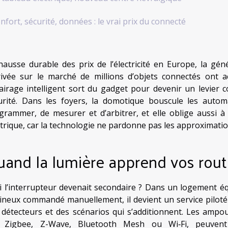
nfort, sécurité, données : le vrai prix du connecté
hausse durable des prix de l’électricité en Europe, la g
rrivée sur le marché de millions d’objets connectés ont
clairage intelligent sort du gadget pour devenir un levier 
urité. Dans les foyers, la domotique bouscule les autom
grammer, de mesurer et d’arbitrer, et elle oblige aussi à r
ctrique, car la technologie ne pardonne pas les approximatio
and la lumière apprend vos rout
si l’interrupteur devenait secondaire ? Dans un logement équ
ineux commandé manuellement, il devient un service piloté 
 détecteurs et des scénarios qui s’additionnent. Les ampo
 Zigbee, Z-Wave, Bluetooth Mesh ou Wi‑Fi, peuvent s