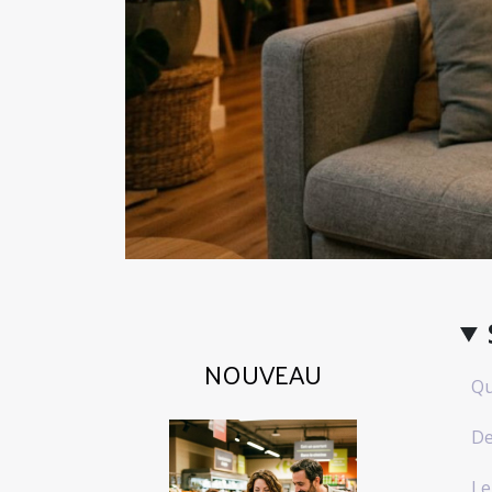
NOUVEAU
Qu
De
Le