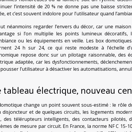
inuer l’intensité de 20 % ne donne pas une baisse stricte
ée, et c’est souvent indolore pour l’utilisateur quand l’ambi
faut néanmoins regarder l’envers du décor, car une maison
antage si l’on multiplie les points lumineux décoratifs
mbiance ou les équipements en veille. Les box domotiques
rnent 24 h sur 24, ce qui reste modeste à l’échelle d’
nomique repose donc sur un pilotage raisonnable, des équ
ctrique adaptée, car les dysfonctionnements, déclenchement
 pousser l’utilisateur à désactiver les automatisations, annul
 tableau électrique, nouveau cen
domotique change un point souvent sous-estimé : le rôle du 
n disjoncteur et de quelques circuits, les logements moder
, des télérupteurs intelligents, des contacteurs pilotés, 
tèmes de mesure par circuit. En France, la norme NF C 15-10