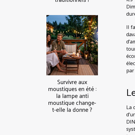
Dim
dur
Il 
dav
d’a
tou
éco
éle
par
Survivre aux
Le
moustiques en été :
la lampe anti
moustique change-
La 
t-elle la donne ?
d’u
DIN
sys