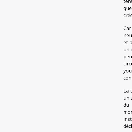
ten
que
crée
Car
neu
et 
un 
peu
cir
you
con
La 
un 
du 
mon
ins
déc