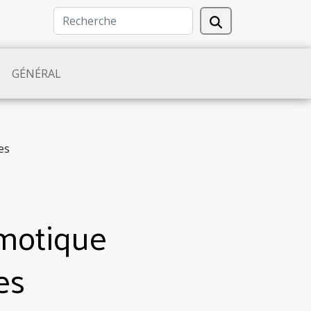
GÉNÉRAL
es
omotique
es