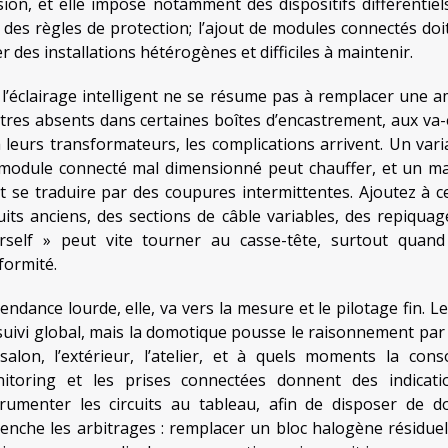
sion, et elle impose notamment des dispositifs différentiels
 des règles de protection; l’ajout de modules connectés doi
r des installations hétérogènes et difficiles à maintenir.
 l’éclairage intelligent ne se résume pas à remplacer une 
tres absents dans certaines boîtes d’encastrement, aux va-e
à leurs transformateurs, les complications arrivent. Un varia
module connecté mal dimensionné peut chauffer, et un ma
t se traduire par des coupures intermittentes. Ajoutez à ce
cuits anciens, des sections de câble variables, des repiqua
rself » peut vite tourner au casse-tête, surtout quand 
formité.
tendance lourde, elle, va vers la mesure et le pilotage fin
suivi global, mais la domotique pousse le raisonnement par 
salon, l’extérieur, l’atelier, et à quels moments la co
itoring et les prises connectées donnent des indicati
trumenter les circuits au tableau, afin de disposer de do
lenche les arbitrages : remplacer un bloc halogène résiduel, 