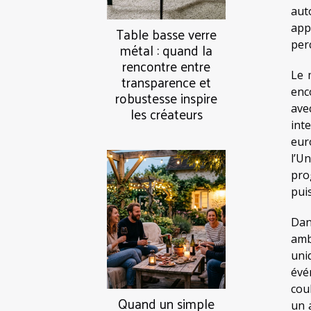
aut
app
Table basse verre
per
métal : quand la
rencontre entre
Le 
transparence et
enc
robustesse inspire
ave
les créateurs
int
eur
l’U
pro
pui
Dan
amb
uni
évé
cou
Quand un simple
un 