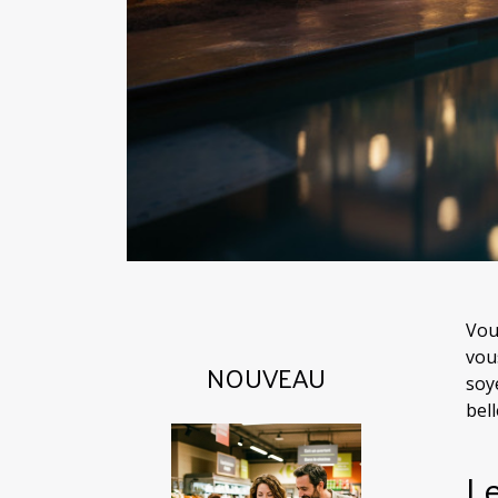
Vou
vou
NOUVEAU
soy
bel
Le