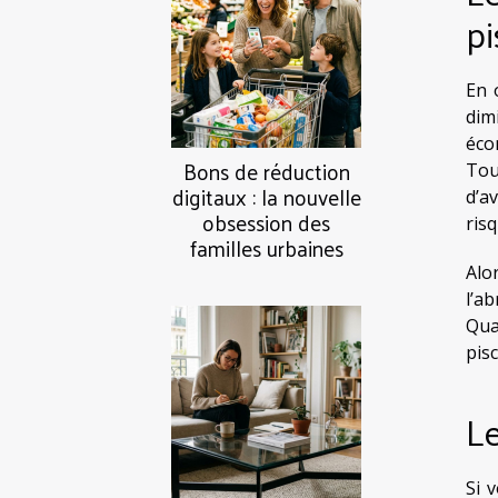
pi
En 
dim
éco
Bons de réduction
Tou
digitaux : la nouvelle
d’a
obsession des
ris
familles urbaines
Alo
l’a
Qua
pis
Le
Si 