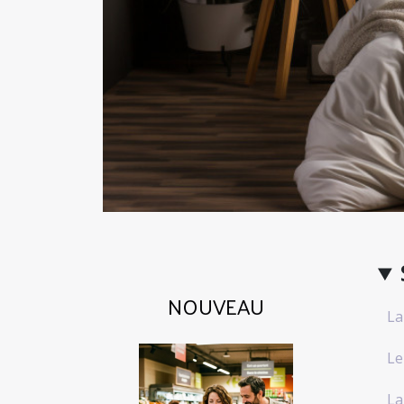
NOUVEAU
La
Le
La