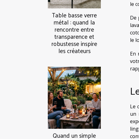
le 
Table basse verre
De 
métal : quand la
lav
rencontre entre
cot
transparence et
le 
robustesse inspire
les créateurs
En 
vot
rapp
L
Le 
un 
exp
lin
Quand un simple
con