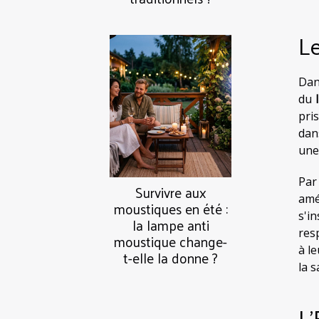
L
Dan
du
pri
dan
un
Par
Survivre aux
amé
moustiques en été :
s'i
la lampe anti
res
moustique change-
à l
t-elle la donne ?
la s
L'