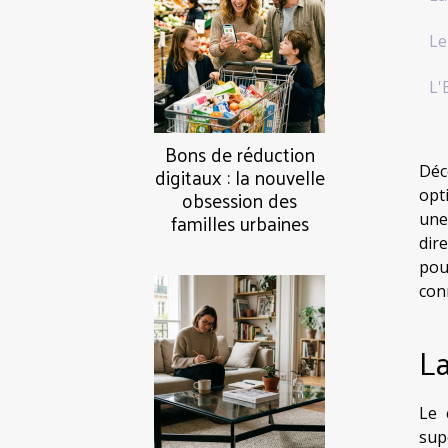
Le
L'
Bons de réduction
digitaux : la nouvelle
Déc
obsession des
opt
familles urbaines
une
dir
pou
con
La
Le 
sup