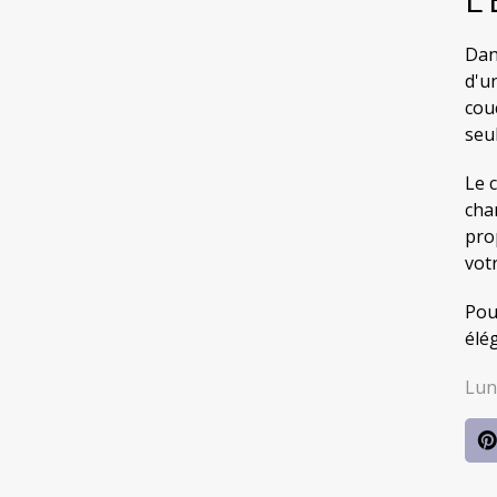
Dan
d'u
cou
seu
Le c
cha
pro
vot
Pou
élé
Lun