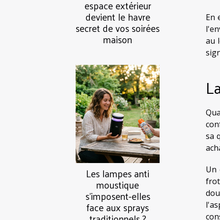
espace extérieur
devient le havre
En 
secret de vos soirées
l'e
maison
au 
sign
La
Qua
con
sa 
ach
Un 
Les lampes anti
fro
moustique
s’imposent-elles
dou
face aux sprays
l'a
traditionnels ?
cons