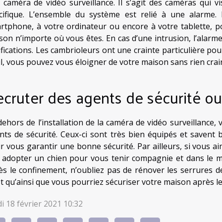
 caméra de vidéo surveillance. Il s’agit des caméras qui v
cifique. L’ensemble du système est relié à une alarme.
rtphone, à votre ordinateur ou encore à votre tablette, p
son n’importe où vous êtes. En cas d’une intrusion, l’alarm
ifications. Les cambrioleurs ont une crainte particulière pou
il, vous pouvez vous éloigner de votre maison sans rien crai
cruter des agents de sécurité o
dehors de l’installation de la caméra de vidéo surveillance, 
nts de sécurité. Ceux-ci sont très bien équipés et savent b
r vous garantir une bonne sécurité. Par ailleurs, si vous 
 adopter un chien pour vous tenir compagnie et dans le m
ès le confinement, n’oubliez pas de rénover les serrures d
st qu’ainsi que vous pourriez sécuriser votre maison après le
di 18 février 2021 10:32