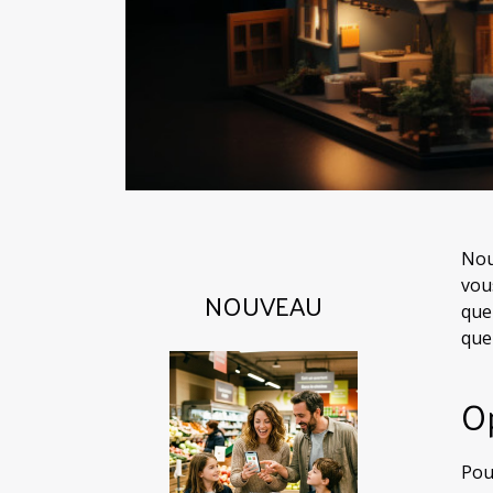
Nou
vous
NOUVEAU
que
quel
Op
Pou