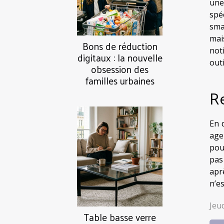
une
spé
sma
mai
Bons de réduction
not
digitaux : la nouvelle
out
obsession des
familles urbaines
Re
En 
age
pou
pas
apr
n’e
Jeu
Table basse verre