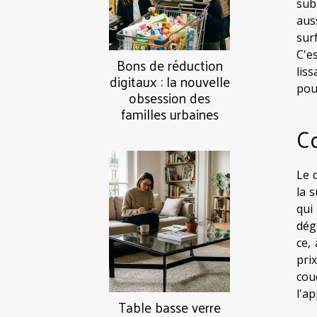
sub
aus
surf
C'e
Bons de réduction
lis
digitaux : la nouvelle
pou
obsession des
familles urbaines
Co
Le 
la 
qui
dég
ce,
pri
cou
l'ap
Table basse verre