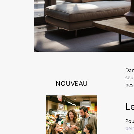
Dan
seu
NOUVEAU
bes
Le
Pou
pei